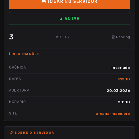
🎮 JOGAR NO SERVIDOR
▲ VOTAR
3
VOTOS
🏆 Ranking
ℹ️ INFORMAÇÕES
CRÔNICA
Interlude
RATES
x1200
ABERTURA
20.03.2026
HORÁRIO
20:00
SITE
arcana-mace.pro
📋 SOBRE O SERVIDOR