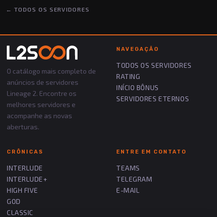
← TODOS OS SERVIDORES
NAVEGAÇÃO
TODOS OS SERVIDORES
O catálogo mais completo de
RATING
anúncios de servidores
INÍCIO BÔNUS
Lineage 2. Encontre os
SERVIDORES ETERNOS
melhores servidores e
acompanhe as novas
aberturas.
CRÔNICAS
ENTRE EM CONTATO
INTERLUDE
TEAMS
INTERLUDE+
TELEGRAM
HIGH FIVE
E-MAIL
GOD
CLASSIC