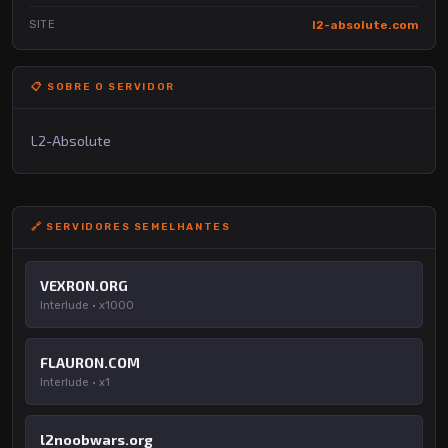
SITE
l2-absolute.com
📋 SOBRE O SERVIDOR
L2-Absolute
🔗 SERVIDORES SEMELHANTES
VEXRON.ORG
Interlude · x1000
FLAURON.COM
Interlude · x1
l2noobwars.org