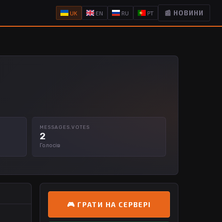
📰 НОВИНИ
UK
EN
RU
PT
MESSAGES.VOTES
2
Голосів
🎮 ГРАТИ НА СЕРВЕРІ