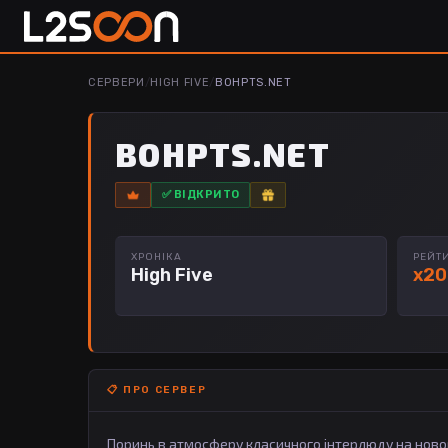
СЕРВЕРИ
/
HIGH FIVE
/
BOHPTS.NET
BOHPTS.NET
✅ ВІДКРИТО
ХРОНІКА
РЕЙТ
High Five
x20
📋 ПРО СЕРВЕР
Поринь в атмосферу класичного інтерлюду на новому