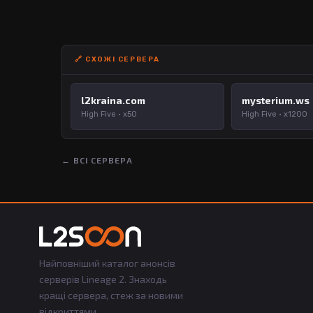
🔗 СХОЖІ СЕРВЕРА
l2kraina.com
mysterium.ws
High Five · x50
High Five · x1200
← ВСІ СЕРВЕРА
Найповніший каталог анонсів
серверів Lineage 2. Знаходь
кращі сервера, стеж за новими
відкриттями.