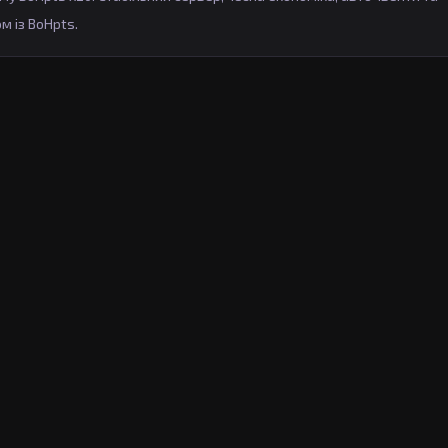
м із BoHpts.