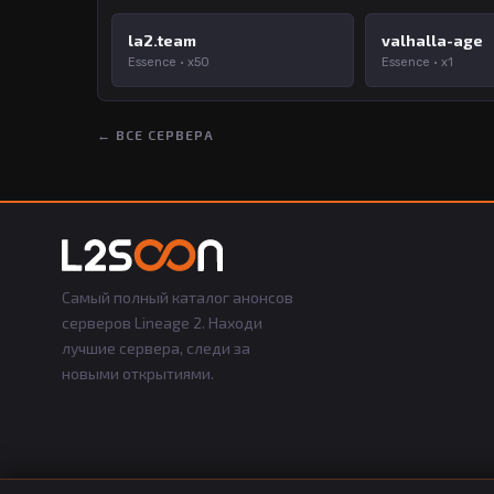
la2.team
valhalla-age
Essence · x50
Essence · x1
← ВСЕ СЕРВЕРА
Самый полный каталог анонсов
серверов Lineage 2. Находи
лучшие сервера, следи за
новыми открытиями.