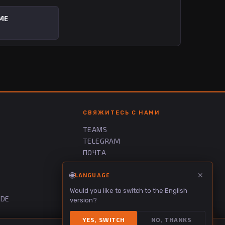
ME
СВЯЖИТЕСЬ С НАМИ
TEAMS
TELEGRAM
ПОЧТА
🌐
✕
LANGUAGE
Would you like to switch to the English
ADE
version?
YES, SWITCH
NO, THANKS
Обратная связь