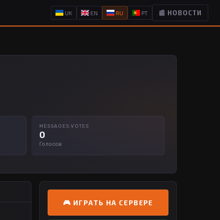
📰 НОВОСТИ
UK
EN
RU
PT
MESSAGES.VOTES
0
Голосов
🎮 ИГРАТЬ НА СЕРВЕРЕ